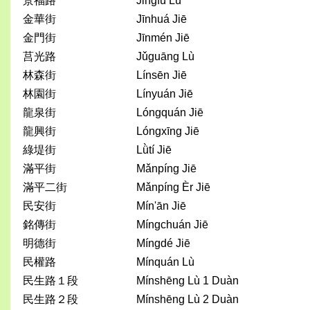
景福路
Jǐngfú Lù
金華街
Jīnhuá Jiē
金門街
Jīnmén Jiē
莒光路
Jǔguāng Lù
林森街
Línsēn Jiē
林園街
Línyuán Jiē
龍泉街
Lóngquán Jiē
龍興街
Lóngxīng Jiē
綠堤街
Lǜtí Jiē
滿平街
Mǎnpíng Jiē
滿平二街
Mǎnpíng Èr Jiē
民安街
Mín'ān Jiē
銘傳街
Míngchuán Jiē
明德街
Míngdé Jiē
民權路
Mínquán Lù
民生路１段
Mínshēng Lù 1 Duàn
民生路２段
Mínshēng Lù 2 Duàn