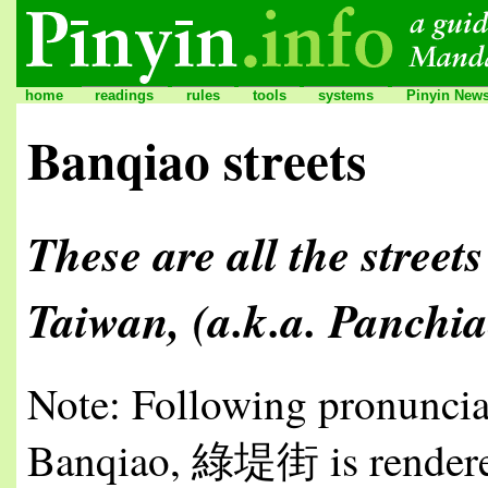
home
readings
rules
tools
systems
Pinyin News
Banqiao streets
These are all the stree
Taiwan, (a.k.a. Panchi
Note: Following pronuncia
Banqiao, 綠堤街 is render