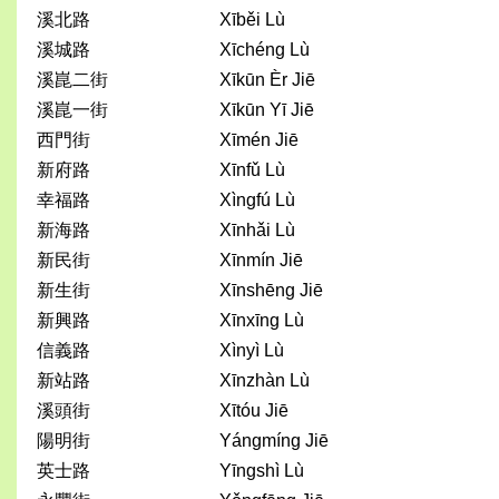
溪北路
Xīběi Lù
溪城路
Xīchéng Lù
溪崑二街
Xīkūn Èr Jiē
溪崑一街
Xīkūn Yī Jiē
西門街
Xīmén Jiē
新府路
Xīnfǔ Lù
幸福路
Xìngfú Lù
新海路
Xīnhǎi Lù
新民街
Xīnmín Jiē
新生街
Xīnshēng Jiē
新興路
Xīnxīng Lù
信義路
Xìnyì Lù
新站路
Xīnzhàn Lù
溪頭街
Xītóu Jiē
陽明街
Yángmíng Jiē
英士路
Yīngshì Lù