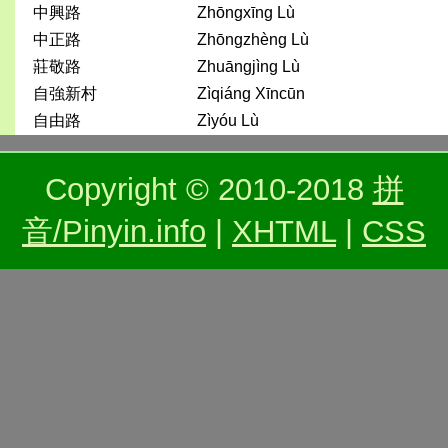
中興路
Zhōngxīng Lù
中正路
Zhōngzhèng Lù
莊敬路
Zhuāngjìng Lù
自強新村
Zìqiáng Xīncūn
自由路
Zìyóu Lù
Copyright © 2010-2018
拼
音/Pinyin.info
|
XHTML
|
CSS