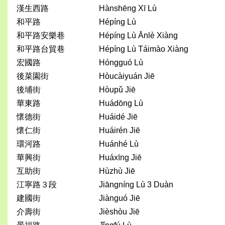
漢生西路
Hànshēng Xī Lù
和平路
Hépíng Lù
和平路安樂巷
Hépíng Lù Ānlè Xiàng
和平路台貿巷
Hépíng Lù Táimào Xiàng
宏國路
Hóngguó Lù
後菜園街
Hòucàiyuán Jiē
後埔街
Hòupǔ Jiē
華東路
Huádōng Lù
懷德街
Huáidé Jiē
懷仁街
Huáirén Jiē
環河路
Huánhé Lù
華興街
Huáxīng Jiē
互助街
Hùzhù Jiē
江寧路３段
Jiāngníng Lù 3 Duàn
建國街
Jiànguó Jiē
介壽街
Jièshòu Jiē