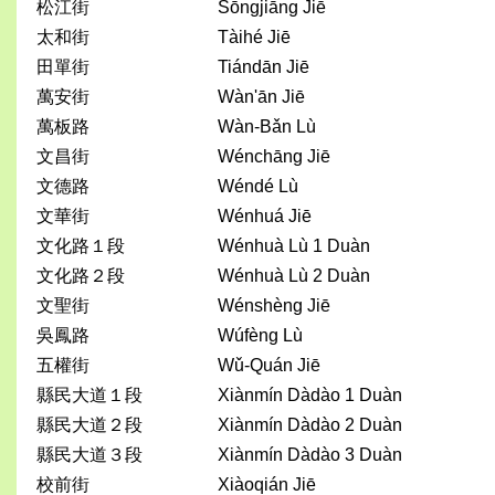
松江街
Sōngjiāng Jiē
太和街
Tàihé Jiē
田單街
Tiándān Jiē
萬安街
Wàn'ān Jiē
萬板路
Wàn-Bǎn Lù
文昌街
Wénchāng Jiē
文德路
Wéndé Lù
文華街
Wénhuá Jiē
文化路１段
Wénhuà Lù 1 Duàn
文化路２段
Wénhuà Lù 2 Duàn
文聖街
Wénshèng Jiē
吳鳳路
Wúfèng Lù
五權街
Wǔ-Quán Jiē
縣民大道１段
Xiànmín Dàdào 1 Duàn
縣民大道２段
Xiànmín Dàdào 2 Duàn
縣民大道３段
Xiànmín Dàdào 3 Duàn
校前街
Xiàoqián Jiē