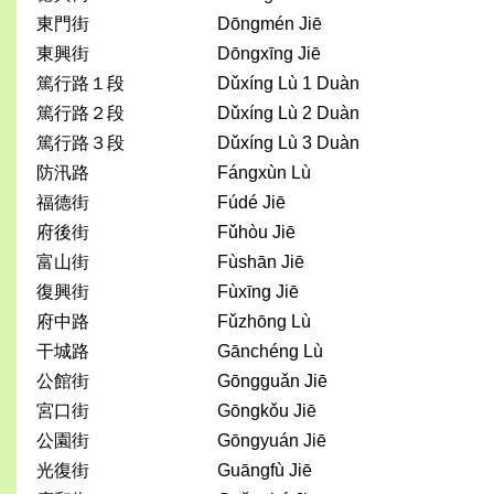
東門街
Dōngmén Jiē
東興街
Dōngxīng Jiē
篤行路１段
Dǔxíng Lù 1 Duàn
篤行路２段
Dǔxíng Lù 2 Duàn
篤行路３段
Dǔxíng Lù 3 Duàn
防汛路
Fángxùn Lù
福德街
Fúdé Jiē
府後街
Fǔhòu Jiē
富山街
Fùshān Jiē
復興街
Fùxīng Jiē
府中路
Fǔzhōng Lù
干城路
Gānchéng Lù
公館街
Gōngguǎn Jiē
宮口街
Gōngkǒu Jiē
公園街
Gōngyuán Jiē
光復街
Guāngfù Jiē