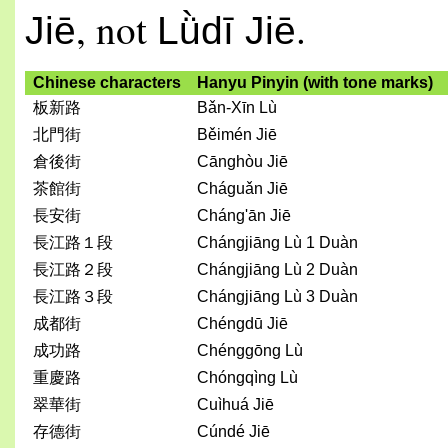
, not
.
Jiē
Lǜdī Jiē
Chinese characters
Hanyu Pinyin (with tone marks)
板新路
Bǎn-Xīn Lù
北門街
Běimén Jiē
倉後街
Cānghòu Jiē
茶館街
Cháguǎn Jiē
長安街
Cháng'ān Jiē
長江路１段
Chángjiāng Lù 1 Duàn
長江路２段
Chángjiāng Lù 2 Duàn
長江路３段
Chángjiāng Lù 3 Duàn
成都街
Chéngdū Jiē
成功路
Chénggōng Lù
重慶路
Chóngqìng Lù
翠華街
Cuìhuá Jiē
存德街
Cúndé Jiē