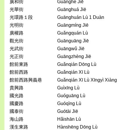
廣和街
Guǎnghé Jiē
光華街
Guānghuá Jiē
光環路１段
Guānghuán Lù 1 Duàn
光明街
Guāngmíng Jiē
廣權路
Guǎngquán Lù
觀光街
Guānguāng Jiē
光武街
Guāngwǔ Jiē
光正街
Guāngzhèng Jiē
館前東路
Guǎnqián Dōng Lù
館前西路
Guǎnqián Xī Lù
館前西路興義巷
Guǎnqián Xī Lù Xīngyì Xiàng
貴興路
Guìxīng Lù
國光路
Guóguāng Lù
國慶路
Guóqìng Lù
國泰街
Guótài Jiē
海山路
Hǎishān Lù
漢生東路
Hànshēng Dōng Lù